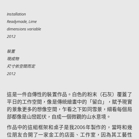
Installation
Readymade, Lime
dimensions variable
2012
裝置
現成物
尺寸依空間而定
2012
這是一件自傳性的裝置作品。白色的粉末（石灰）覆蓋了
平日的工作空間，像是傳統繪畫中的「留白」，賦予現實
的景象更多的想像空間，乍看之下如同雪景，細看每個局
部都像是山巒起伏，自成一個微觀的山水意境。
作品中的這組框架和桌子是我2006年製作的，當時和幾
位朋友合開了一家金工的店面、工作室，因為其工藝性