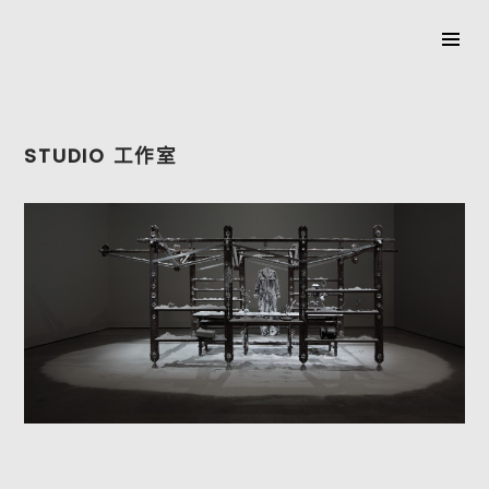
SKIP
TO
STUDIO 工作室
CONTENT