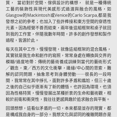
質， 當初對於空間、傢俱設計的構想， 就是一種傳統
工藝的裝飾性與現代美感形式過渡與融合的風格，如
Glasgow的Mackintosh或Venice的Carlo Scarpa,都是我
發想之初的參考；也加入了些許榫接和東方空間的穿透性
元素。因為經營不善而結束，兩年後這組框架和桌子就回
到我的工作室，伴隨我數年時間，許多的創作發想和製作
過程，皆源於此。
每天在其中工作，慢慢發現，就像這組框架的混合風格，
其實就是我生命和創作的寫照，常常身處在轉換與交界的
模糊/過度地帶：傳統的藝術養成訓練到當代的藝術形式
╱觀念，東╱西方的文化衝擊，邊緣/中心間的思索，難
解的認同問題，抽象思考到身體勞動⋯⋯很長的一段時
間，我常常在其中掙扎，面對許多矛盾和尷尬，但三十歲
之後的自己似乎逐漸有了新的體悟。也許因為環境，也須
因為性格特質，慢慢發展出某種折衷的生命和藝術觀，相
較於前衛和衝突性，我往往更感興趣於追求融合與平衡。
回頭想想，這看似矛盾的一切，本來都是並存的現實，都
是構成我自身的一部分。我想文化與認同的複雜問題亦是